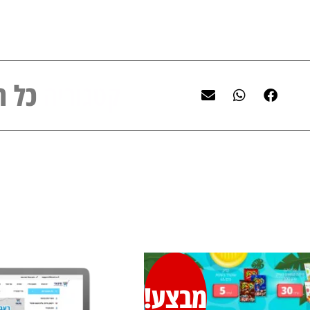
קטגוריה
כל ה
מבצע!