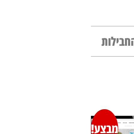
חבילות
מבצע!