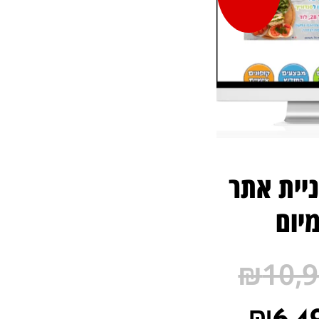
יית אתר
יום
₪
10,