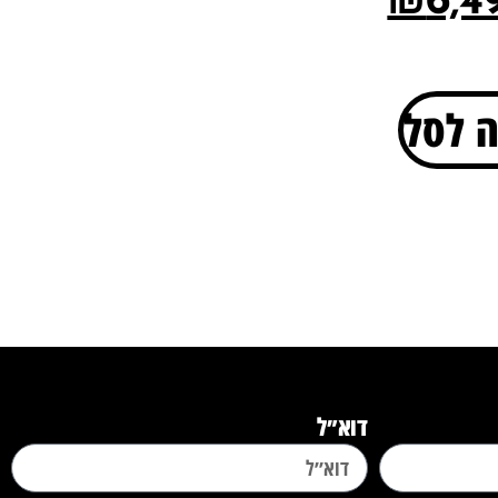
₪
6,4
 לסל
דוא״ל