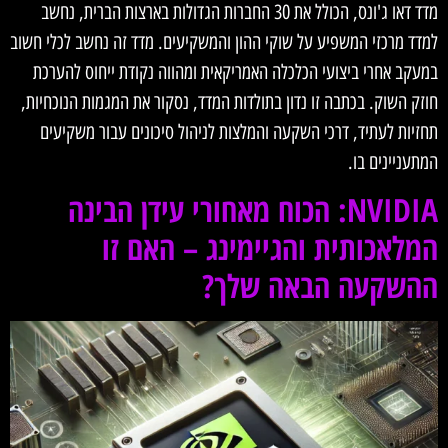
מדד דאו ג'ונס, הכולל את 30 החברות הגדולות בארצות הברית, נחשב
למדד מרכזי המשפיע על שוקי ההון והמשקיעים. מדד זה נחשב לכלי חשוב
במעקב אחרי ביצועי הכלכלה האמריקאית ומהווה נקודת ייחוס להערכת
חוזק השוק. בכתבה זו נדון בתולדות המדד, נסקור את המגמות הנוכחיות,
תחזיות לעתיד, דרכי השקעה והמלצות לניהול סיכונים עבור משקיעים
המתעניינים בו.
NVIDIA: הכוח מאחורי עידן הבינה
המלאכותית והגיימינג – האם זו
ההשקעה הבאה שלך?