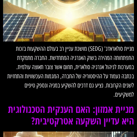
מניית סולאראדג' (SEDG) מושכת עניין רב בעולם ההשקעות בזכות
התפתחותה המהירה בשוק האנרגיה המתחדשת. החברה מתמקדת
במערכות לניהול אנרגיה סולארית, תחום אשר צובר תאוצה עולמית.
בכתבה נעמוד על ההיסטוריה של החברה, המגמות העכשוויות והתחזיות
לשנים הקרובות. נציע גם דרכים להשקיע במניה ונספק טיפים
למשקיעים.
מניית אמזון: האם הענקית הטכנולוגית
היא עדיין השקעה אטרקטיבית?