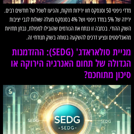
מדדי ניפטי 50 וסנסקס חוו ירידות חזקות, והגיעו לשפל של חודשים רבים.
ירידה של 5% במדד ניפטי ושל 4% בסנסקס מעלה שאלות לגבי יציבות
השוק ההודי. בכתבה זו ננתח את הגורמים שהובילו למפולת, נבחן תחזיות
מהאנליסטים ונציע דרכים להשקעה בטוחה בשוק תנודתי זה.
מניית סולאראדג' (SEDG): ההזדמנות
הגדולה של תחום האנרגיה הירוקה או
סיכון מתוחכם?