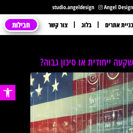
studio.angeldesign
Angel Desig
חבילות
בניית אתרים
בלוג
צור קשר
פתח סרגל נ