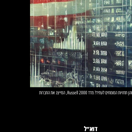
מדד Russell 2000, המכיל את מניות החברות הקטנות והבינוניות בארה"ב, זכה לתשומת לב רבה בשנים האחרונות. מה הופך אותו לאטרקטיבי עבור משקיעים? מהם הסיכונים ומהן תחזיות המומחים לעתיד? מדד Russell 2000, המייצג את החברות
דוא״ל